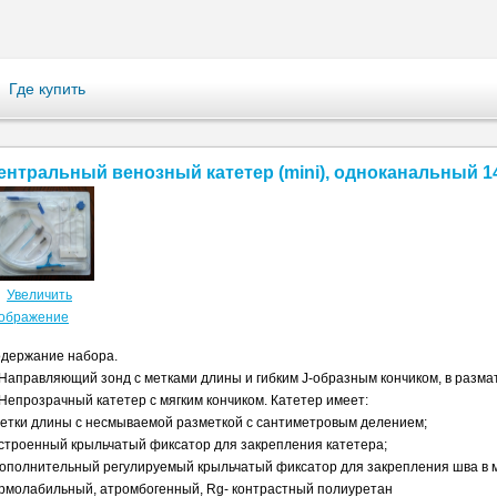
Где купить
ентральный венозный катетер (mini), одноканальный 
Увеличить
ображение
держание набора.
 Направляющий зонд с метками длины и гибким J-образным кончиком, в разм
 Непрозрачный катетер с мягким кончиком. Катетер имеет:
метки длины с несмываемой разметкой с сантиметровым делением;
встроенный крыльчатый фиксатор для закрепления катетера;
дополнительный регулируемый крыльчатый фиксатор для закрепления шва в м
рмолабильный, атромбогенный, Rg- контрастный полиуретан