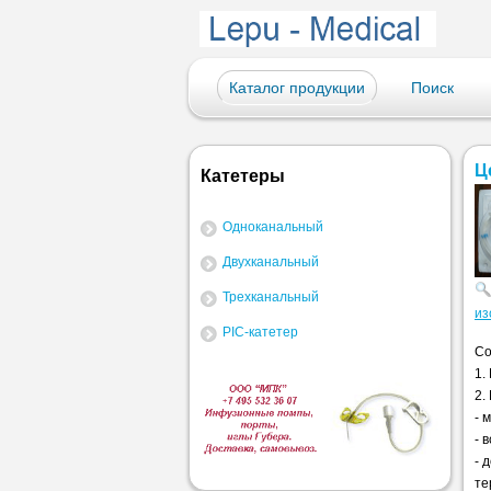
Каталог продукции
Поиск
Ц
Катетеры
Одноканальный
Двухканальный
Трехканальный
из
PIC-катетер
Со
1.
2.
- 
- 
- 
те