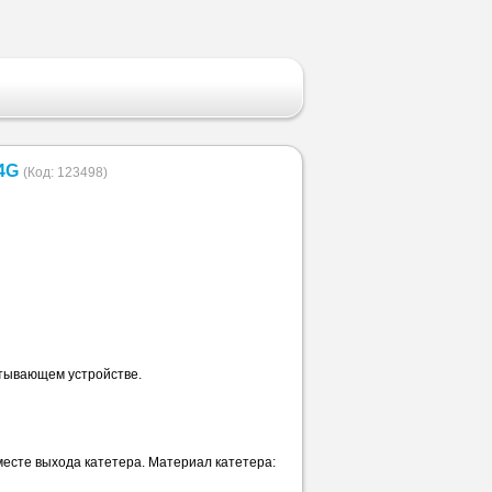
14G
(Код:
123498
)
атывающем устройстве.
есте выхода катетера. Материал катетера: